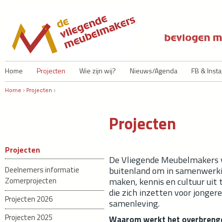
Ju
Home
Projecten
Wie zijn wij?
Nieuws/Agenda
FB & Inst
Home
›
Projecten
›
U bent hier
Projecten
Projecten
De Vliegende Meubelmakers vl
Deelnemers informatie
buitenland om in samenwerk
Zomerprojecten
maken, kennis en cultuur uit t
die zich inzetten voor jonger
Projecten 2026
samenleving.
Projecten 2025
Waarom werkt het overbrenge