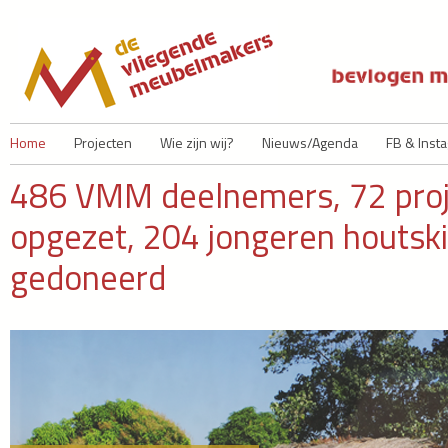
Ju
Home
Projecten
Wie zijn wij?
Nieuws/Agenda
FB & Inst
486 VMM deelnemers, 72 proje
opgezet, 204 jongeren houtski
gedoneerd