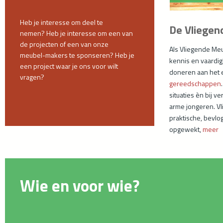
Heb je interesse om deel te
De Vliege
nemen?
Heb je interesse om een van
de
projecten of een van onze
Als Vliegende Me
meubel-
makers te sponseren?
Heb je
kennis en vaardi
een project waar je ons voor
wilt
doneren aan het e
vragen?
gereedschappen
situaties èn bij 
arme jongeren. V
praktische, bevl
opgewekt,
meer
Wie en voor wie?