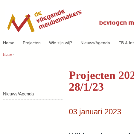
Ju
Home
Projecten
Wie zijn wij?
Nieuws/Agenda
FB & In
Home
›
U bent hier
Projecten 20
28/1/23
Nieuws/Agenda
03 januari 2023