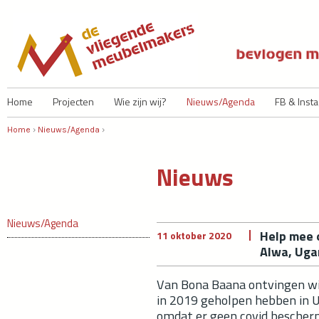
Ju
Home
Projecten
Wie zijn wij?
Nieuws/Agenda
FB & Inst
Home
›
Nieuws/Agenda
›
U bent hier
Nieuws
Nieuws/Agenda
Help mee o
11 oktober 2020
Alwa, Uga
Van Bona Baana ontvingen wij
in 2019 geholpen hebben in
omdat er geen covid bescherm