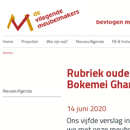
Ju
Home
Projecten
Wie zijn wij?
Nieuws/Agenda
FB & Inst
Home
›
U bent hier
Rubriek oude 
Bokemei Gha
Nieuws/Agenda
14 juni 2020
Ons vijfde verslag i
we met onze meubel